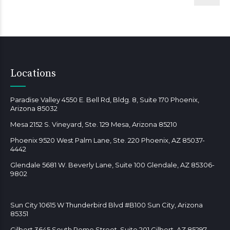
Locations
Paradise Valley 4550 E. Bell Rd, Bldg. 8, Suite 170 Phoenix,
Arizona 85032
Mesa 2152 S. Vineyard, Ste. 129 Mesa, Arizona 85210
Phoenix 9520 West Palm Lane, Ste. 220 Phoenix, AZ 85037-
4442
Glendale 5681 W. Beverly Lane, Suite 100 Glendale, AZ 85306-
9802
Sun City 10615 W Thunderbird Blvd #B100 Sun City, Arizona
85351
Gilbert 3645 South Rome Street, Suite 201 Gilbert, AZ 85297