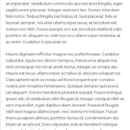
at imperdiet. Vestibulum commodo dui non eros fringilla, eget
sagittis enim placerat. Integer sed nunc leo. Donec interdum
felis tortor, finibus fringilla nisi finibus id. Sed placerat, felis ut
laoreet semper, nisi ante ullamcorper lacus, at tincidunt elit
metus non nibh. Fusce suscipit orci est, tincidunt eleifend odio
porttitor et. Aliquam ac velit non orci ullamcorper molestie at
ac enim. Curabitur in placerat mi.
Mauris dignissim efficitur magna nec pellentesque. Curabitur
vulputate, ligula nec dictum tempus, metus urna aliquet nisl,
sed consequat nisi nisl sit amet lectus. Integer ac ornare dui.
Mauris est lacus, ullamcorper ac tellus id, ultricies volutpat nisi.
Class aptent taciti sociosqu ad litora torquent per conubia
nostra, per inceptos himenaeos. Quisque semper quis purus
vel aliquam. Donec hendrerit pharetra suscipit. Fusce tristique
ipsum elit, id vestibulum nibh feugiat id. Integer volutpat nibh et
sem imperdiet, eget dapibus diam laoreet. Praesent feugiat
nibh sed magna ullamcorper, nec viverra mi tristique. Fusce
rhoncus sapien ultrices, porttitor lectus id, condimentum dui.
Etiam at iaculis nisl. Duis vulputate, erat at hendrerit tristique,