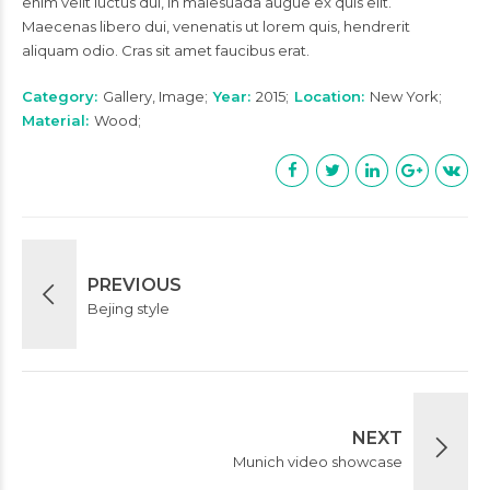
enim velit luctus dui, in malesuada augue ex quis elit.
Maecenas libero dui, venenatis ut lorem quis, hendrerit
aliquam odio. Cras sit amet faucibus erat.
Category
Gallery, Image
Year
2015
Location
New York
Material
Wood
PREVIOUS
Bejing style
NEXT
Munich video showcase