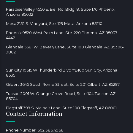
Paradise Valley 4550 E. Bell Rd, Bldg. 8, Suite 170 Phoenix,
Arizona 85032
Mesa 2152 S. Vineyard, Ste. 129 Mesa, Arizona 85210
Phoenix 9520 West Palm Lane, Ste. 220 Phoenix, AZ 85037-
4442
Glendale 5681 W. Beverly Lane, Suite 100 Glendale, AZ 85306-
9802
Sun City 10615 W Thunderbird Blvd #B100 Sun City, Arizona
85351
Gilbert 3645 South Rome Street, Suite 201 Gilbert, AZ 85297
Tucson 2001 W. Orange Grove Road, Suite 104 Tucson, AZ
85704
Flagstaff 399 S. Malpais Lane. Suite 108 Flagstaff, AZ 86001
Contact Information
Phone Number:
602.386.4968